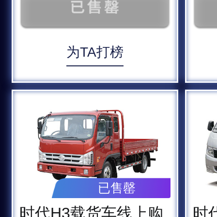
为TA打榜
已售罄
时代H3载货车线上购
时