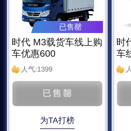
已售罄
时代 M3载货车线上购
时
车优惠600
车
人气:1399
人
为TA打榜