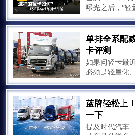
曝光之后，“轻
忧”等成为轻卡
也纷纷响应，
用户需求的蓝
单排全系配减
卡评测
如果问轻卡最近
必须是轻量化
下，各大车企
合法上蓝牌。
推出就备受各
蓝牌轻松上
一下
提及时代汽车