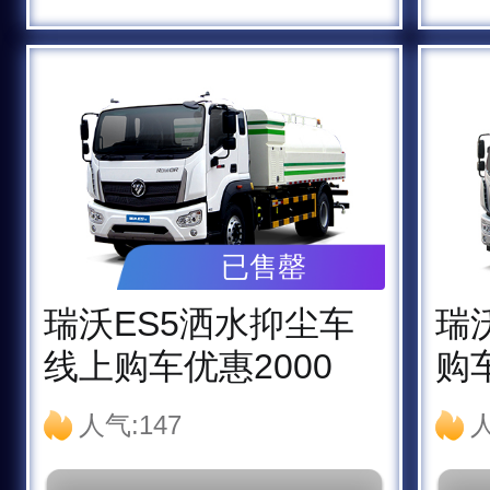
已售罄
瑞沃ES5洒水抑尘车
瑞
线上购车优惠2000
购车
人气:147
人