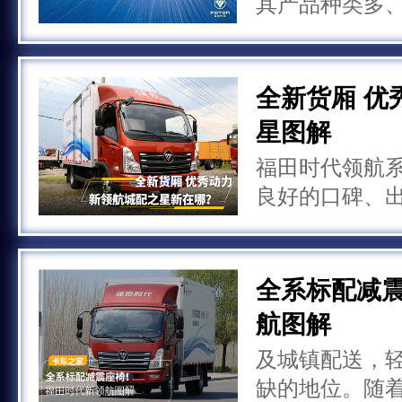
其产品种类多
大批用户，不
不错的口碑，
妨看看下面这
全新货厢 优
你，即使是在
星图解
牌
福田时代领航
良好的口碑、
直都是这个领
领航城配之星
来看看新领航
全系标配减
人之处
航图解
及城镇配送，
缺的地位。随