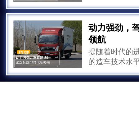
性和可靠性的
计理念也在不
就是其中之一
动力强劲，
领航
提随着时代的
的造车技术水
时，用户对于
高效性等方面
刚上市的时代
闻，今天我们